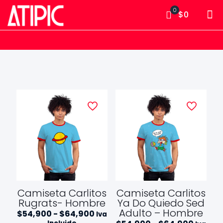
0
$0
Camiseta Carlitos
Camiseta Carlitos
Rugrats- Hombre
Ya Do Quiedo Sed
Adulto – Hombre
Rango
$
54,900
-
$
64,900
Iva
de