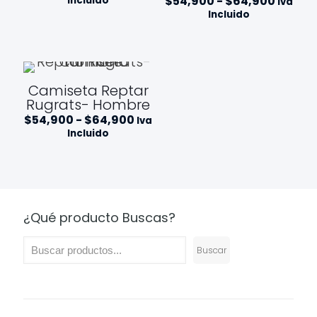
Rango
$
54,900
-
$
64,900
Incluido
Iva
precios:
de
Incluido
desde
precios
$54,900
desde
hasta
$54,90
$64,900
hasta
$64,9
Camiseta Reptar
Rugrats- Hombre
Rango
$
54,900
-
$
64,900
Iva
de
Incluido
precios:
desde
$54,900
hasta
$64,900
¿Qué producto Buscas?
Buscar