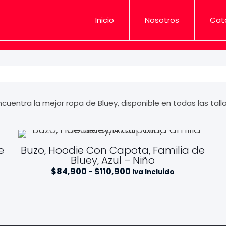
Inicio
Nosotros
Cat
ncuentra la mejor ropa de Bluey, disponible en todas las talla
e
Buzo, Hoodie Con Capota, Familia de
Bluey, Azul – Niño
R
$
84,900
-
$
110,900
Iva Incluido
a
n
g
o
d
e