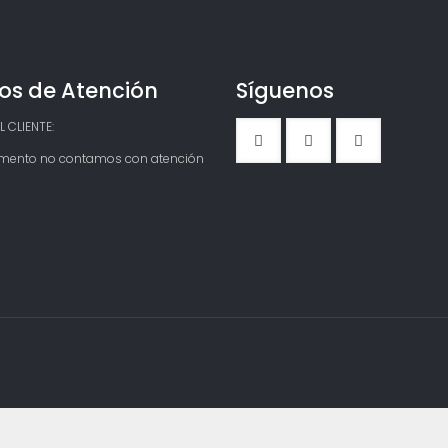
p
r
e
c
i
os de Atención
Síguenos
o
s
:
 CLIENTE:
d
mento no contamos con atención
e
s
d
e
$
8
4
,
9
0
0
h
a
s
t
a
$