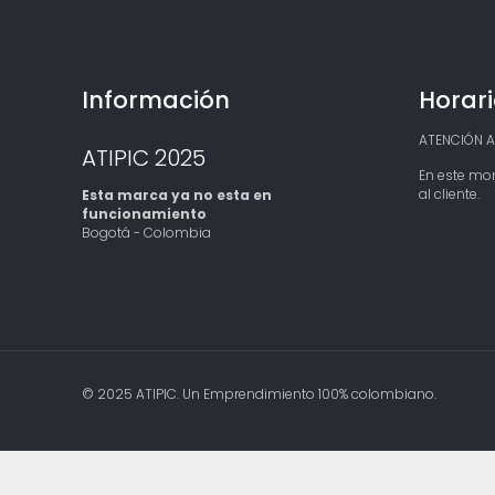
p
r
e
c
i
Información
Horari
o
s
:
ATENCIÓN AL
ATIPIC 2025
d
En este mo
e
al cliente.
Esta marca ya no esta en
s
funcionamiento
d
Bogotá - Colombia
e
$
8
4
,
9
0
0
h
© 2025 ATIPIC. Un Emprendimiento 100% colombiano.
a
s
t
a
$