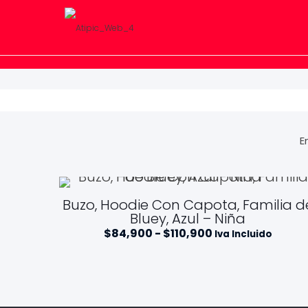
E
Buzo, Hoodie Con Capota, Familia d
Bluey, Azul – Niña
R
$
84,900
-
$
110,900
Iva Incluido
a
n
g
o
d
e