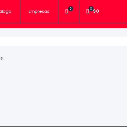
0
0
$0
álogo
Empresas
s.