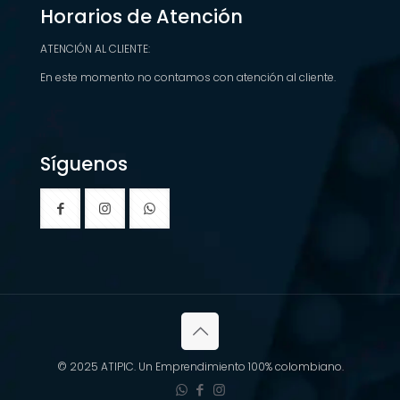
,
Horarios de Atención
0
9
0
0
h
0
ATENCIÓN AL CLIENTE:
a
h
s
a
En este momento no contamos con atención al cliente.
t
s
a
t
$
a
1
$
3
2
Síguenos
9
1
,
2
9
,
0
9
0
0
0
© 2025 ATIPIC. Un Emprendimiento 100% colombiano.