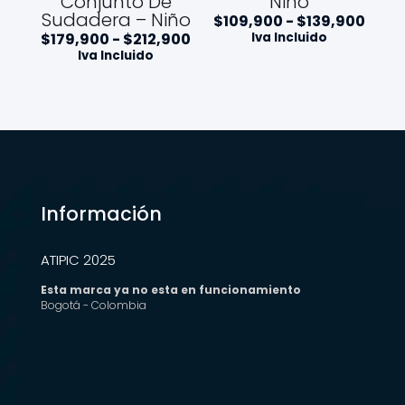
Conjunto De
Niño
Sudadera – Niño
R
$
109,900
-
$
139,900
a
R
$
179,900
-
$
212,900
Iva Incluido
n
a
Iva Incluido
g
n
o
g
d
o
e
d
p
e
r
p
e
r
c
e
i
c
o
i
Información
s
o
:
s
d
:
ATIPIC 2025
e
d
s
e
Esta marca ya no esta en funcionamiento
d
s
Bogotá - Colombia
e
d
$
e
1
$
0
1
9
7
,
9
9