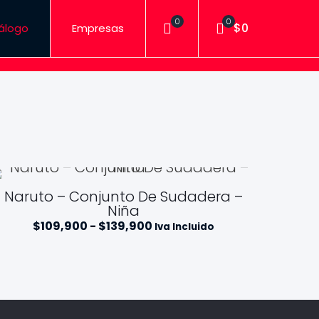
0
0
$0
álogo
Empresas
Naruto – Conjunto De Sudadera –
Niña
R
$
109,900
-
$
139,900
Iva Incluido
a
n
g
o
d
e
p