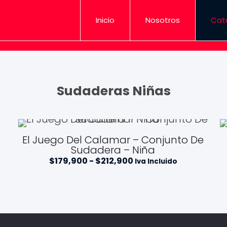
Inicio
Nosotros
Cat
Sudaderas Niñas
El Juego Del Calamar – Conjunto De
Sudadera – Niña
R
$
179,900
-
$
212,900
Iva Incluido
a
n
g
o
d
e
p