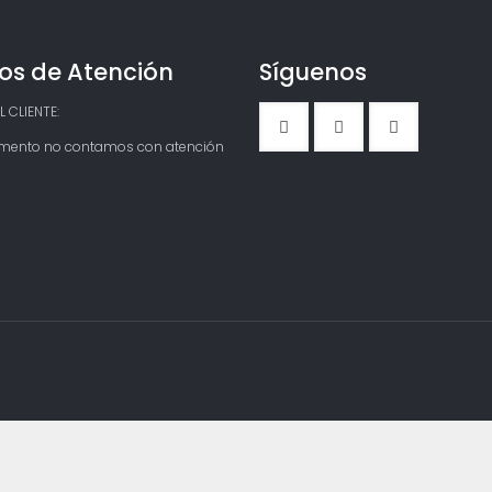
r
e
c
i
os de Atención
Síguenos
o
s
 CLIENTE:
:
d
mento no contamos con atención
e
s
d
e
$
1
7
9
,
9
0
0
h
a
s
t
a
$
2