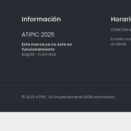
e
c
i
o
Información
Horari
s
:
d
ATENCIÓN AL
ATIPIC 2025
e
En este mo
s
al cliente.
Esta marca ya no esta en
d
funcionamiento
e
Bogotá - Colombia
$
1
0
4
,
9
0
0
h
© 2025 ATIPIC. Un Emprendimiento 100% colombiano.
a
s
t
a
$
1
2