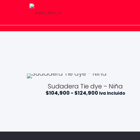
Sudadera Tie dye – Niña
R
$
104,900
-
$
124,900
Iva Incluido
a
n
g
o
d
e
p
r