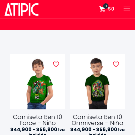
0
$0
Camiseta Ben 10
Camiseta Ben 10
Force – Niño
Omniverse – Niño
Rango
Rango
$
44,900
-
$
56,900
$
44,900
-
$
56,900
Iva
Iva
de
de