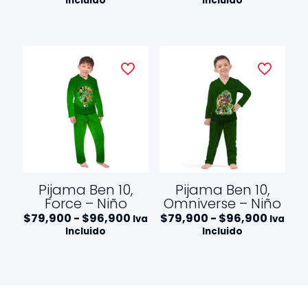
Incluido
Incluido
precios:
precios
desde
desde
$44,900
$44,9
hasta
hasta
$56,900
$56,90
Pijama Ben 10,
Pijama Ben 10,
Force – Niño
Omniverse – Niño
Rango
Rango
$
79,900
-
$
96,900
$
79,900
-
$
96,900
Iva
Iva
de
de
Incluido
Incluido
precios:
precios
desde
desde
$79,900
$79,90
hasta
hasta
$96,900
$96,9