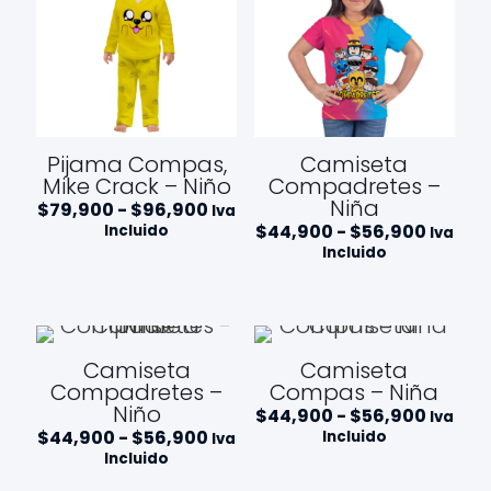
Pijama Compas,
Camiseta
Mike Crack – Niño
Compadretes –
Niña
Rango
$
79,900
-
$
96,900
Iva
de
Rango
$
44,900
-
$
56,900
Incluido
Iva
precios:
de
Incluido
desde
precios
$79,900
desde
hasta
$44,9
$96,900
hasta
$56,90
Camiseta
Camiseta
Compadretes –
Compas – Niña
Niño
Rango
$
44,900
-
$
56,900
Iva
de
Rango
$
44,900
-
$
56,900
Incluido
Iva
precios
de
Incluido
desde
precios:
$44,9