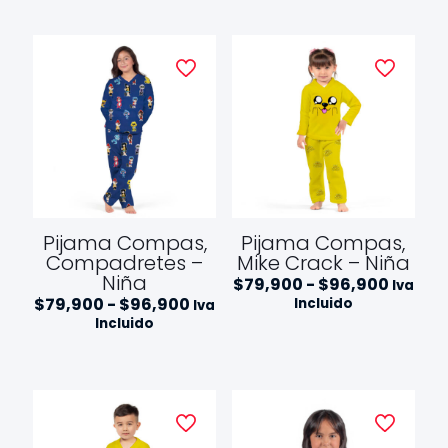
$96,9
$84,900
hasta
$110,900
Pijama Compas,
Pijama Compas,
Compadretes –
Mike Crack – Niña
Niña
Rango
$
79,900
-
$
96,900
Iva
de
Rango
$
79,900
-
$
96,900
Incluido
Iva
precios
de
Incluido
desde
precios:
$79,90
desde
hasta
$79,900
$96,9
hasta
$96,900