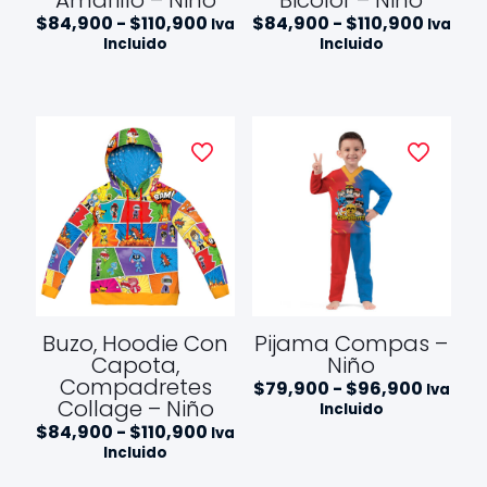
Amarillo – Niño
Bicolor – Niño
Rango
Rango
$
84,900
-
$
110,900
$
84,900
-
$
110,900
Iva
Iva
de
de
Incluido
Incluido
precios:
precios
desde
desde
$84,900
$84,9
hasta
hasta
$110,900
$110,9
Buzo, Hoodie Con
Pijama Compas –
Capota,
Niño
Compadretes
Rango
$
79,900
-
$
96,900
Iva
Collage – Niño
de
Incluido
precios
Rango
$
84,900
-
$
110,900
Iva
desde
de
Incluido
$79,90
precios:
hasta
desde