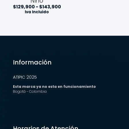
Niño
R
$
129,900
-
$
143,900
a
Iva Incluido
n
g
o
d
e
p
r
e
c
i
Información
o
s
:
ATIPIC 2025
d
e
Esta marca ya no esta en funcionamiento
s
Bogotá - Colombia
d
e
$
1
2
9
,
Horarios de Atención
9