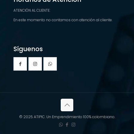
0
0
ATENCIÓN AL CLIENTE:
h
a
En este momento no contamos con atención al cliente.
s
t
a
$
1
Síguenos
4
3
,
9
0
0
© 2025 ATIPIC. Un Emprendimiento 100% colombiano.