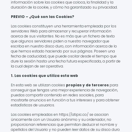
información sobre las cookies que coloca, la finalidad y la
duración de la cookie, y cómo ha garantizado su privacidad.
PREVIO – ¿Qué son las Cookies?
Las cookies constituyen una herramienta empleada por los
servidores Web para almacenar y recuperar información
acerca de sus visitantes. No es más que un fichero de texto
que algunos servidores piden a nuestro navegador que
escriba en nuestro disco duro, con información acerca de lo
que hemos estado haciendo por sus páginas. Poseen una
fecha de caducidad, que puede oscilar desde el tiempo que
dure la sesión hasta una fecha futura especificada, a partir de
la cual dejan de ser operativa.
1. Las cookies que utiliza esta web
En esta web se utilizan cookies
propias y de terceros
para
conseguir que tengas una mejor experiencia de navegación,
puedas compartir contenido en redes sociales, para
mostrarte anuncios en función a tus intereses y para obtener
estadísticas de usuarios.
Las cookies empleadas en https://atipic.co/ se asocian
únicamente con un Usuario anónimo y su ordenador, no
proporcionan referencias que permitan deducir el nombre y
apellidos del Usuario y no pueden leer datos de su disco duro