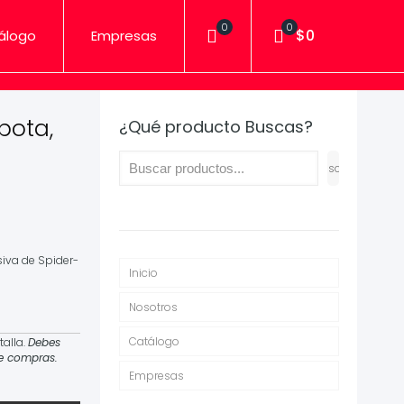
0
0
$0
álogo
Empresas
pota,
¿Qué producto Buscas?
Buscar
siva de Spider-
Inicio
Nosotros
Catálogo
talla.
Debes
de compras.
Empresas