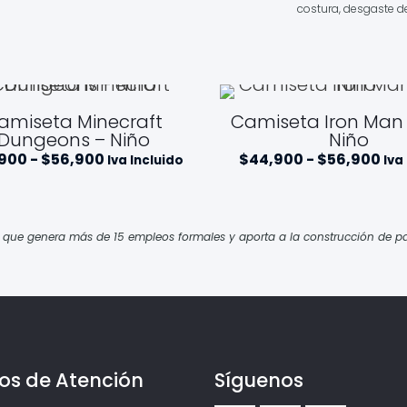
costura, desgaste d
amiseta Minecraft
Camiseta Iron Man 
Dungeons – Niño
Niño
Rango
Ra
,900
-
$
56,900
$
44,900
-
$
56,900
Iva Incluido
Iva
de
de
precios:
pre
desde
de
$44,900
$4
hasta
ha
e genera más de 15 empleos formales y aporta a la construcción de pa
$56,900
$56
os de Atención
Síguenos