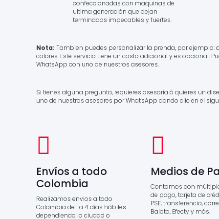
confeccionadas con maquinas de
ultima generación que dejan
terminados impecables y fuertes.
Nota:
Tambien puedes personalizar la prenda, por ejemplo: 
colores. Este servicio tiene un costo adicional y es opcional. 
WhatsApp con uno de nuestros asesores.
Si tienes alguna pregunta, requieres asesoría ó quieres un di
uno de nuestros asesores por What'sApp dando clic en el sigu
Envíos a todo
Medios de P
Colombia
Contamos con múltipl
de pago, tarjeta de crédi
Realizamos envios a todo
PSE, transferencia, corr
Colombia de 1 a 4 días hábiles
Baloto, Efecty y más.
dependiendo la ciudad o