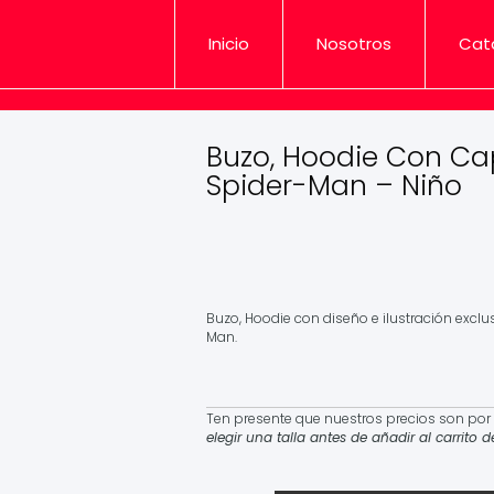
Inicio
Nosotros
Cat
Buzo, Hoodie Con Ca
Spider-Man – Niño
Rango
$
84,900
-
$
110,900
Iva Incluido
de
precios:
desde
Buzo, Hoodie con diseño e ilustración exclu
$84,900
Man.
hasta
$110,900
Ten presente que nuestros precios son por 
elegir una talla antes de añadir al carrito 