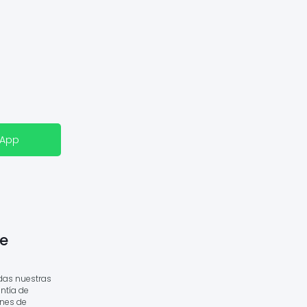
sApp
e
das nuestras
ntía de
ones de