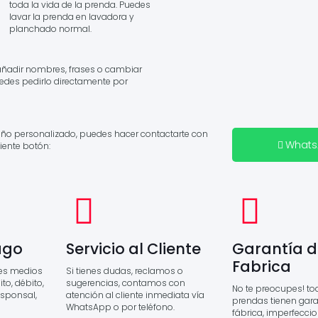
toda la vida de la prenda. Puedes
lavar la prenda en lavadora y
planchado normal.
añadir nombres, frases o cambiar
Puedes pedirlo directamente por
seño personalizado, puedes hacer contactarte con
What
iente botón:
ago
Servicio al Cliente
Garantía d
Fabrica
es medios
Si tienes dudas, reclamos o
to, débito,
sugerencias, contamos con
No te preocupes! to
esponsal,
atención al cliente inmediata vía
prendas tienen gara
WhatsApp o por teléfono.
fábrica, imperfecci