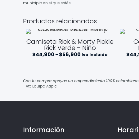
municipio en el que estés.
Productos relacionados
Camiseta Rick & Morty Pickle
C
Rick Verde – Niño
Rango
$
44,900
-
$
56,900
$
44
Iva Incluido
de
precios:
desde
$44,900
hasta
Con tu compra apoyas un emprendimiento 100% colombiano qu
$56,900
- Att: Equipo Atipic
Información
Horari