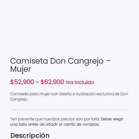
Camiseta Don Cangrejo –
Mujer
Rango
$
52,900
-
$
62,900
Iva Incluido
de
precios:
Camiseta para mujer con diseño e ilustración exclusiva de Don
desde
Cangrejo.
$52,900
hasta
$62,900
Ten presente que nuestros precios son por talla.
Debes elegir
una talla antes de añadir al carrito de compras.
Descripción