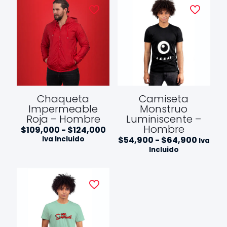
Chaqueta
Camiseta
Impermeable
Monstruo
Roja – Hombre
Luminiscente –
Hombre
Rango
$
109,000
-
$
124,000
de
Rango
Iva Incluido
$
54,900
-
$
64,900
Iva
precios:
de
Incluido
desde
precios
$109,000
desde
hasta
$54,90
$124,000
hasta
$64,9