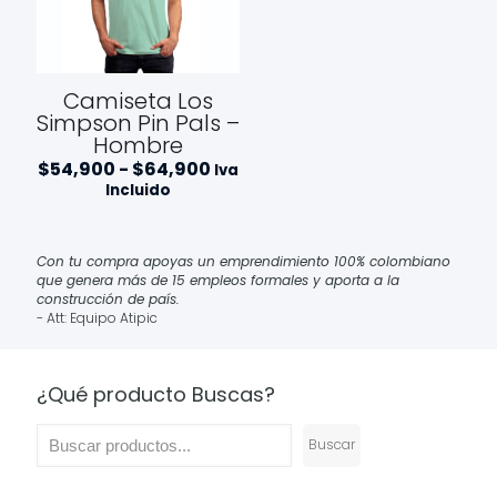
Camiseta Los
Simpson Pin Pals –
Hombre
Rango
$
54,900
-
$
64,900
Iva
de
Incluido
precios:
desde
$54,900
hasta
Con tu compra apoyas un emprendimiento 100% colombiano
$64,900
que genera más de 15 empleos formales y aporta a la
construcción de país.
- Att: Equipo Atipic
¿Qué producto Buscas?
Buscar