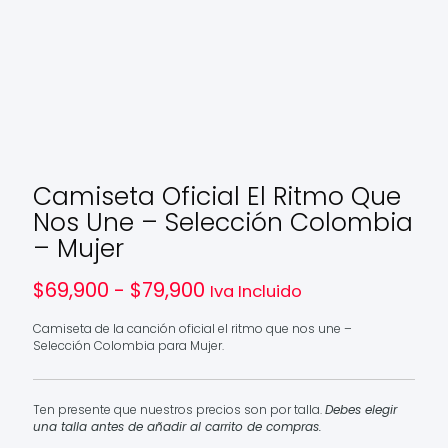
Camiseta Oficial El Ritmo Que
Nos Une – Selección Colombia
– Mujer
Rango
$
69,900
-
$
79,900
Iva Incluido
de
precios:
Camiseta de la canción oficial el ritmo que nos une –
desde
Selección Colombia para Mujer.
$69,900
hasta
$79,900
Ten presente que nuestros precios son por talla.
Debes elegir
una talla antes de añadir al carrito de compras.