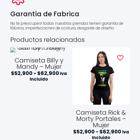
Garantía de Fabrica
No te preocupes! todas nuestras prendas tienen garantía de
fábrica, imperfecciones de costura, desgaste de diseño.
Productos relacionados
Camiseta Billy y
Mandy – Mujer
Rango
$
52,900
-
$
62,900
Iva
de
Incluido
precios:
desde
$52,900
hasta
$62,900
Camiseta Rick &
Morty Portales –
Mujer
Rango
$
52,900
-
$
62,900
Iva
de
Incluido