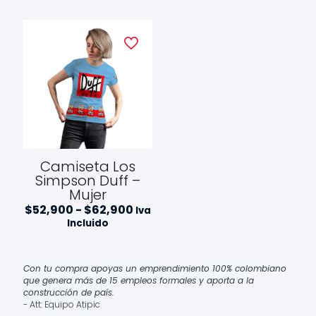
precios
desde
$52,90
hasta
$62,90
Camiseta Los
Simpson Duff –
Mujer
Rango
$
52,900
-
$
62,900
Iva
de
Incluido
precios:
desde
$52,900
hasta
Con tu compra apoyas un emprendimiento 100% colombiano
$62,900
que genera más de 15 empleos formales y aporta a la
construcción de país.
- Att: Equipo Atipic