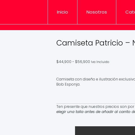
Inicio
Nosotros
Cat
Camiseta Patricio – 
Rango
$
44,900
-
$
56,900
Iva Incluido
de
precios:
desde
Camiseta con diseño e ilustración exclusiva
$44,900
Bob Esponja.
hasta
$56,900
Ten presente que nuestros precios son por 
elegir una talla antes de añadir al carrito 