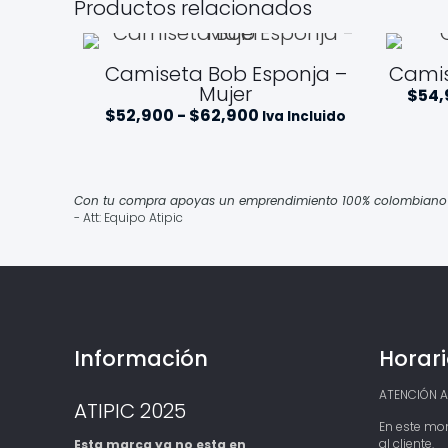
Productos relacionados
Camiseta Bob Esponja –
Camis
Mujer
$
54,
Rango
$
52,900
-
$
62,900
Iva Incluido
de
precios:
desde
$52,900
hasta
Con tu compra apoyas un emprendimiento 100% colombiano qu
$62,900
- Att: Equipo Atipic
Información
Horari
ATENCIÓN AL
ATIPIC 2025
En este mo
al cliente.
Esta marca ya no esta en