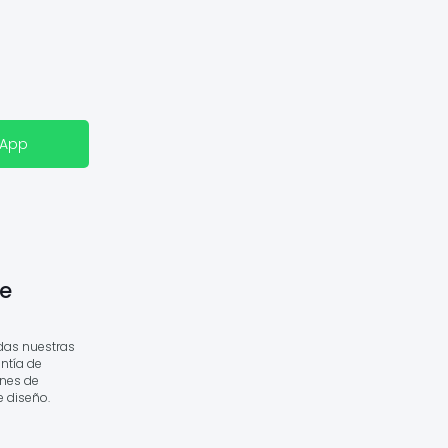
sApp
e
das nuestras
ntía de
ones de
e diseño.