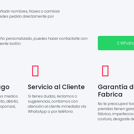
añadir nombres, frases o cambiar
Puedes pedirlo directamente por
seño personalizado, puedes hacer contactarte con
What
iente botón:
ago
Servicio al Cliente
Garantía d
Fabrica
es medios
Si tienes dudas, reclamos o
to, débito,
sugerencias, contamos con
No te preocupes! to
esponsal,
atención al cliente inmediata vía
prendas tienen gara
WhatsApp o por teléfono.
fábrica, imperfecci
costura, desgaste d