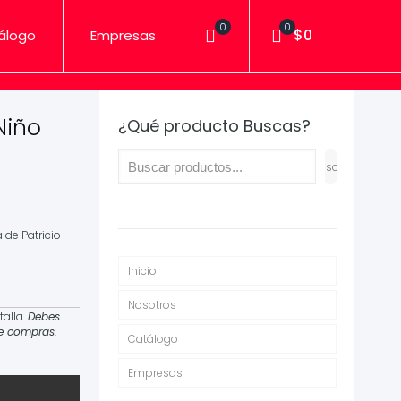
0
0
$0
álogo
Empresas
Niño
¿Qué producto Buscas?
Buscar
 de Patricio –
Inicio
Nosotros
talla.
Debes
de compras.
Catálogo
Empresas