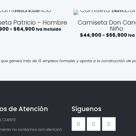
eta Patricio – Hombre
Camiseta Don Cang
Niño
Rango
900
-
$
64,900
Iva Incluido
de
Ra
$
44,900
-
$
56,900
Iva
precios:
de
desde
pre
$54,900
de
hasta
$4
$64,900
ha
e genera más de 15 empleos formales y aporta a la construcción de pa
$56
os de Atención
Síguenos
 CLIENTE:
mento no contamos con atención