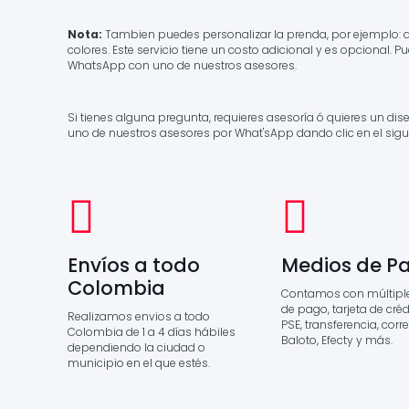
Nota:
Tambien puedes personalizar la prenda, por ejemplo: 
colores. Este servicio tiene un costo adicional y es opcional. 
WhatsApp con uno de nuestros asesores.
Si tienes alguna pregunta, requieres asesoría ó quieres un di
uno de nuestros asesores por What'sApp dando clic en el sigu
Envíos a todo
Medios de P
Colombia
Contamos con múltipl
de pago, tarjeta de crédi
Realizamos envios a todo
PSE, transferencia, corr
Colombia de 1 a 4 días hábiles
Baloto, Efecty y más.
dependiendo la ciudad o
municipio en el que estés.