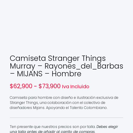
Camiseta Stranger Things
Murray – Rayones_del_Barbas
– MIJANS – Hombre
Rango
$
62,900
-
$
73,900
Iva Incluido
de
precios:
Camiseta para hombre con diseño e ilustración exclusiva de
desde
Stranger Things, una colaboración con el colectivo de
$62,900
diseñadores Mijans. Apoyando el Talento Colombiano.
hasta
$73,900
Ten presente que nuestros precios son por talla.
Debes elegir
una talla antes de añadir al carrito de compras.