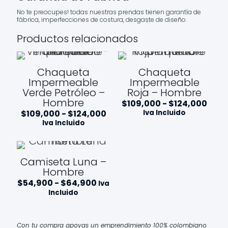
No te preocupes! todas nuestras prendas tienen garantía de
fábrica, imperfecciones de costura, desgaste de diseño.
Productos relacionados
Chaqueta
Chaqueta
Impermeable
Impermeable
Verde Petróleo –
Roja – Hombre
Hombre
Ran
$
109,000
-
$
124,000
de
Rango
$
109,000
-
$
124,000
Iva Incluido
prec
de
Iva Incluido
des
precios:
$109
desde
hast
$109,000
$124
hasta
Camiseta Luna –
$124,000
Hombre
Rango
$
54,900
-
$
64,900
Iva
de
Incluido
precios:
desde
$54,900
hasta
Con tu compra apoyas un emprendimiento 100% colombiano