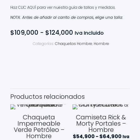
Haz
CLIC AQUÍ
para ver nuestra guía de tallas y medidas.
NOTA: Antes de añadir al carrito de compras, elige una talla:
Rango
$
109,000
-
$
124,000
Iva Incluido
de
precios:
Categorías:
Chaquetas Hombre
,
Hombre
desde
$109,000
hasta
$124,000
Productos relacionados
Chaqueta
Camiseta Rick &
Impermeable
Morty Portales –
Verde Petróleo –
Hombre
Hombre
Rango
$
54,900
-
$
64,900
Iva