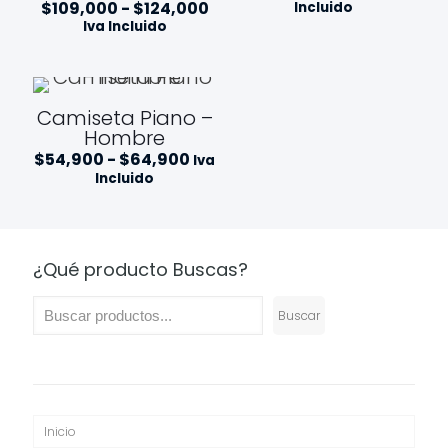
de
Rango
$
109,000
-
$
124,000
Incluido
precios
de
Iva Incluido
desde
precios:
$54,90
desde
hasta
$109,000
$64,9
hasta
$124,000
Camiseta Piano –
Hombre
Rango
$
54,900
-
$
64,900
Iva
de
Incluido
precios:
desde
$54,900
hasta
$64,900
¿Qué producto Buscas?
Buscar
Inicio