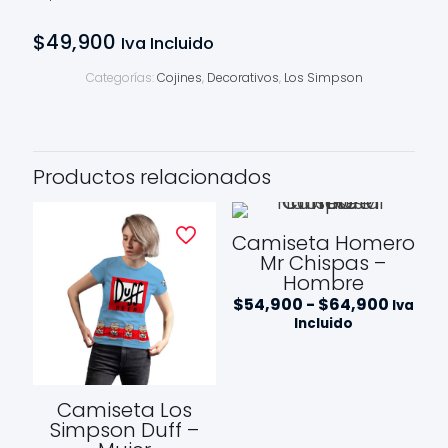
$
49,900
Iva Incluido
Categorías:
Cojines
,
Decorativos
,
Los Simpson
Productos relacionados
Camiseta Homero
Mr Chispas –
Hombre
Rango
$
54,900
-
$
64,900
Iva
de
Incluido
precios
desde
$54,90
hasta
$64,9
Camiseta Los
Simpson Duff –