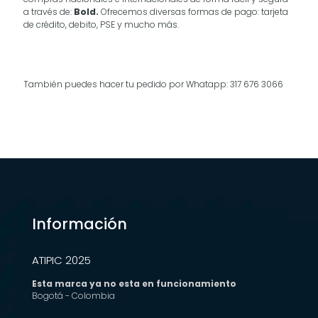
a través de:
Bold.
Ofrecemos diversas formas de pago: tarjeta
de crédito, debito, PSE y mucho más.
También puedes hacer tu pedido por Whatapp: 317 676 3066
Información
ATIPIC 2025
Esta marca ya no esta en funcionamiento
Bogotá - Colombia