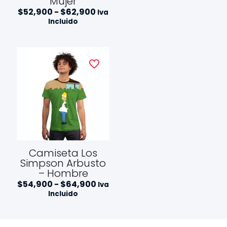
Mujer
Rango
$
52,900
-
$
62,900
Iva
de
Incluido
precios:
desde
$52,900
hasta
$62,900
Camiseta Los
Simpson Arbusto
– Hombre
Rango
$
54,900
-
$
64,900
Iva
de
Incluido
precios:
desde
$54,900
hasta