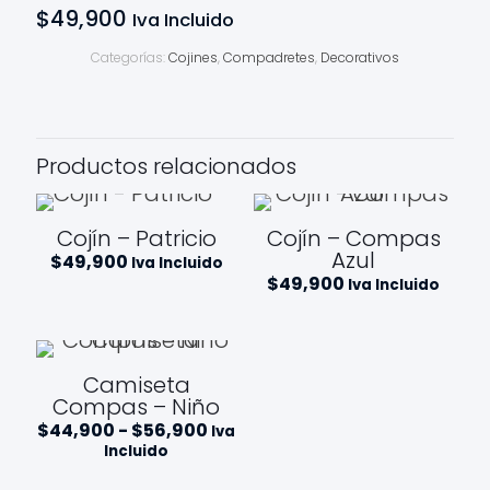
$
49,900
Iva Incluido
Categorías:
Cojines
,
Compadretes
,
Decorativos
Productos relacionados
Cojín – Patricio
Cojín – Compas
Azul
$
49,900
Iva Incluido
$
49,900
Iva Incluido
Camiseta
Compas – Niño
Rango
$
44,900
-
$
56,900
Iva
de
Incluido
precios:
desde