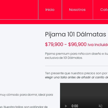
Inicio
Nosotros
Cat
Pijama 101 Dálmatas
Rango
$
79,900
-
$
96,900
Iva Inclui
de
precios:
Pijama premium para niña con diseño e ilu
desde
exclusiva de 101 Dálmatas.
$79,900
hasta
$96,900
Ten presente que nuestros precios son por 
elegir una talla antes de añadir al carrito 
y muy cómodo para dormir, ideal para
a. Nuestra tallas son estándar de