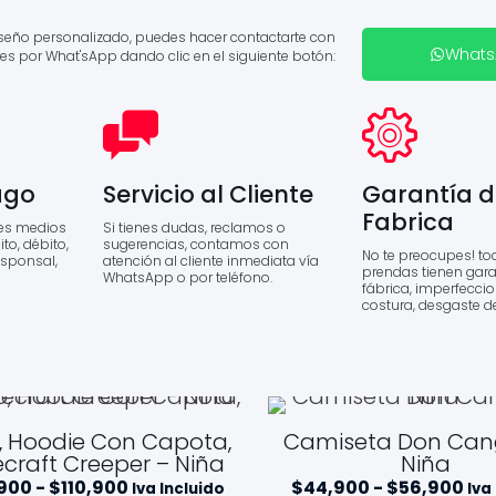
diseño personalizado, puedes hacer contactarte con
What
es por What'sApp dando clic en el siguiente botón:
ago
Servicio al Cliente
Garantía d
Fabrica
es medios
Si tienes dudas, reclamos o
to, débito,
sugerencias, contamos con
No te preocupes! to
esponsal,
atención al cliente inmediata vía
prendas tienen gara
WhatsApp o por teléfono.
fábrica, imperfecci
costura, desgaste d
, Hoodie Con Capota,
Camiseta Don Cang
craft Creeper – Niña
Niña
Rango
Ra
900
-
$
110,900
$
44,900
-
$
56,900
Iva Incluido
Iva