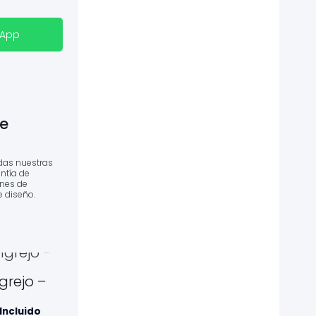
sApp
e
das nuestras
ntía de
ones de
e diseño.
rejo –
ngo
 Incluido