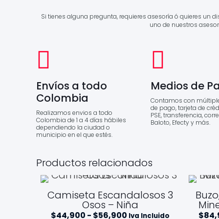
Si tienes alguna pregunta, requieres asesoría ó quieres un 
uno de nuestros asesor
Envíos a todo
Medios de P
Colombia
Contamos con múltipl
de pago, tarjeta de crédi
Realizamos envios a todo
PSE, transferencia, corr
Colombia de 1 a 4 días hábiles
Baloto, Efecty y más.
dependiendo la ciudad o
municipio en el que estés.
Productos relacionados
Camiseta Escandalosos 3
Buzo
Osos – Niña
Mine
Rango
$
44,900
-
$
56,900
$
84,
Iva Incluido