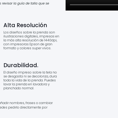
evisar la guía de talla que se
Alta Resolución
Los diseños sobre la prenda son
ilustraciones digitales, impresas en
la más alta resolución de 1440dpi,
con impresoras Epson de gran
formato y colores super vivos.
Durabilidad.
El diseño impreso sobre la tela no
se desgasta ni se decoloriza, dura
toda la vida de la prenda. Puedes
lavar la prenda en lavadora y
planchado normal.
añadir nombres, frases o cambiar
Puedes pedirlo directamente por