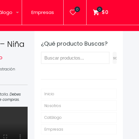
0
0
$0
álogo
Empresas
 – Niña
¿Qué producto Buscas?
do
Buscar
stración
Inicio
talla.
Debes
de compras.
Nosotros
Catálogo
Empresas