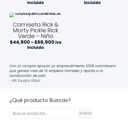
de
de
Incluido
Incluido
precios:
precios
desde
desde
$44,900
$44,9
hasta
hasta
Camiseta Rick &
$56,900
$56,90
Morty Pickle Rick
Verde – Niño
Rango
$
44,900
-
$
56,900
Iva
de
Incluido
precios:
desde
$44,900
hasta
Con tu compra apoyas un emprendimiento 100% colombiano
$56,900
que genera más de 15 empleos formales y aporta a la
construcción de país.
- Att: Equipo Atipic
¿Qué producto Buscas?
Buscar