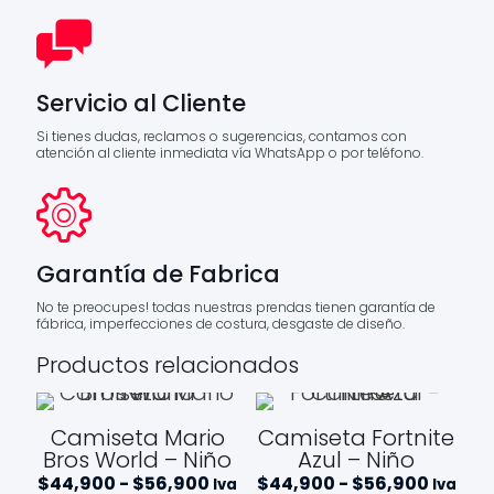
Servicio al Cliente
Si tienes dudas, reclamos o sugerencias, contamos con
atención al cliente inmediata vía WhatsApp o por teléfono.
Garantía de Fabrica
No te preocupes! todas nuestras prendas tienen garantía de
fábrica, imperfecciones de costura, desgaste de diseño.
Productos relacionados
Camiseta Mario
Camiseta Fortnite
Bros World – Niño
Azul – Niño
Rango
Rango
$
44,900
-
$
56,900
$
44,900
-
$
56,900
Iva
Iva