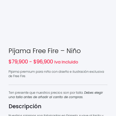
Pijama Free Fire – Niño
Rango
$
79,900
-
$
96,900
Iva Incluido
de
precios:
Pijama premium para niño con diseño e ilustración exclusiva
desde
de Free Fire.
$79,900
hasta
$96,900
Ten presente que nuestros precios son por talla.
Debes elegir
una talla antes de añadir al carrito de compras.
Descripción
Nuestros pijamas son fabricadas en Franela, suave al tacto y