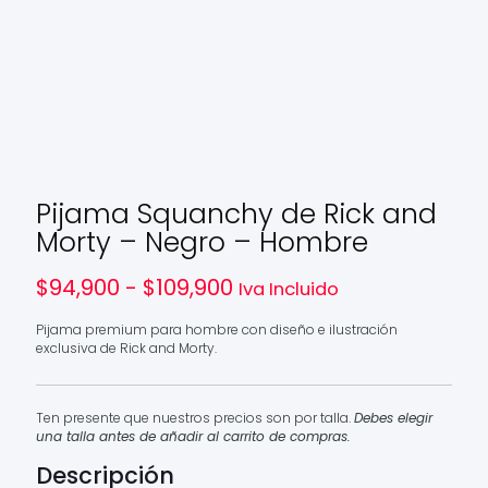
Pijama Squanchy de Rick and
Morty – Negro – Hombre
Rango
$
94,900
-
$
109,900
Iva Incluido
de
precios:
Pijama premium para hombre con diseño e ilustración
desde
exclusiva de Rick and Morty.
$94,900
hasta
$109,900
Ten presente que nuestros precios son por talla.
Debes elegir
una talla antes de añadir al carrito de compras.
Descripción