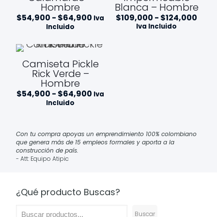
Hombre
Blanca – Hombre
Rango
Ran
$
54,900
-
$
64,900
$
109,000
-
$
124,000
Iva
de
de
Iva Incluido
Incluido
precios:
prec
desde
des
$54,900
$109
hasta
hast
Camiseta Pickle
$64,900
$124
Rick Verde –
Hombre
Rango
$
54,900
-
$
64,900
Iva
de
Incluido
precios:
desde
$54,900
hasta
Con tu compra apoyas un emprendimiento 100% colombiano
$64,900
que genera más de 15 empleos formales y aporta a la
construcción de país.
- Att: Equipo Atipic
¿Qué producto Buscas?
Buscar