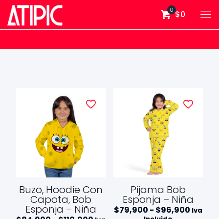
0
$0
Buzo, Hoodie Con
Pijama Bob
Capota, Bob
Esponja – Niña
Esponja – Niña
Rango
$
79,900
-
$
96,900
Iva
de