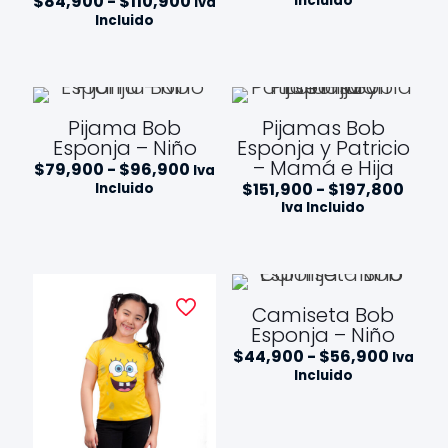
Rango
$
84,900
-
$
110,900
Incluido
Iva
precios
de
Incluido
desde
precios:
$79,90
desde
hasta
$84,900
$96,9
hasta
$110,900
Pijama Bob
Pijamas Bob
Esponja – Niño
Esponja y Patricio
– Mamá e Hija
Rango
$
79,900
-
$
96,900
Iva
de
Ran
$
151,900
-
$
197,800
Incluido
precios:
de
Iva Incluido
desde
preci
$79,900
desd
hasta
$151,
$96,900
hast
$197
Camiseta Bob
Esponja – Niño
Rango
$
44,900
-
$
56,900
Iva
de
Incluido
precios
desde
$44,9
hasta