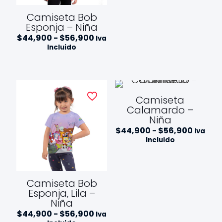
$56,90
Camiseta Bob
Esponja – Niña
Rango
$
44,900
-
$
56,900
Iva
de
Incluido
precios:
desde
$44,900
hasta
$56,900
Camiseta
Calamardo –
Niña
Rango
$
44,900
-
$
56,900
Iva
de
Incluido
precios
desde
$44,9
hasta
$56,90
Camiseta Bob
Esponja, Lila –
Niña
Rango
$
44,900
-
$
56,900
Iva
de