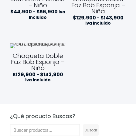
– Niño
Faz Bob Esponja –
Niña
Rango
$
44,900
-
$
56,900
Iva
de
Ran
$
129,900
-
$
143,900
Incluido
precios:
de
Iva Incluido
desde
preci
$44,900
des
hasta
$129
$56,900
hast
$143
Chaqueta Doble
Faz Bob Esponja –
Niño
Rango
$
129,900
-
$
143,900
de
Iva Incluido
precios:
desde
$129,900
hasta
$143,900
¿Qué producto Buscas?
Buscar