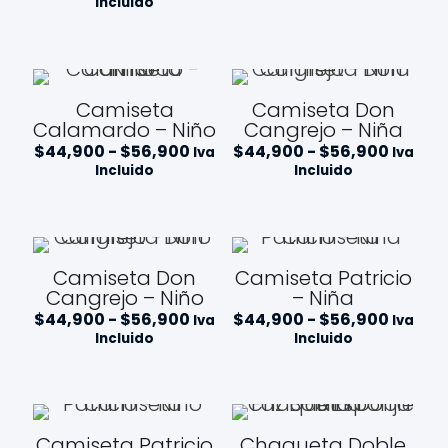
Incluido
precios:
desde
$44,900
hasta
$56,900
Camiseta
Camiseta Don
Calamardo – Niño
Cangrejo – Niña
Rango
Rango
$
44,900
-
$
56,900
$
44,900
-
$
56,900
Iva
Iva
de
de
Incluido
Incluido
precios:
precios
desde
desde
$44,900
$44,9
hasta
hasta
$56,900
$56,90
Camiseta Don
Camiseta Patricio
Cangrejo – Niño
– Niña
Rango
Rango
$
44,900
-
$
56,900
$
44,900
-
$
56,900
Iva
Iva
de
de
Incluido
Incluido
precios:
precios
desde
desde
$44,900
$44,9
hasta
hasta
$56,900
$56,90
Camiseta Patricio
Chaqueta Doble