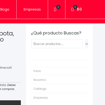
0
0
$0
álogo
Empresas
pota,
¿Qué producto Buscas?
ño
Buscar
inecraft.
Inicio
Nosotros
talla.
Debes
Catálogo
de compras.
Empresas