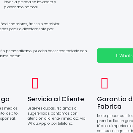
lavar la prenda en lavadora y
planchado normal.
añadir nombres, frases o cambiar
Puedes pedirlo directamente por
seño personalizado, puedes hacer contactarte con
What
iente botón:
ago
Servicio al Cliente
Garantía d
Fabrica
es medios
Si tienes dudas, reclamos o
to, débito,
sugerencias, contamos con
No te preocupes! to
esponsal,
atención al cliente inmediata vía
prendas tienen gara
WhatsApp o por teléfono.
fábrica, imperfecci
costura, desgaste d