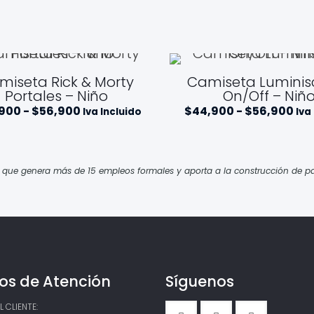
miseta Rick & Morty
Camiseta Luminis
Portales – Niño
On/Off – Niñ
Rango
Ra
,900
-
$
56,900
$
44,900
-
$
56,900
Iva Incluido
Iva
de
de
precios:
pre
desde
de
$44,900
$4
hasta
ha
e genera más de 15 empleos formales y aporta a la construcción de pa
$56,900
$56
os de Atención
Síguenos
 CLIENTE: