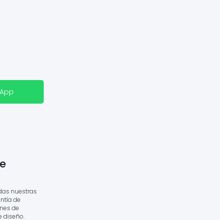
sApp
e
das nuestras
ntía de
ones de
e diseño.