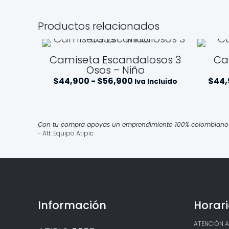
Productos relacionados
Camiseta Escandalosos 3
Ca
Osos – Niño
Rango
$
44,900
-
$
56,900
$
44
Iva Incluido
de
precios:
desde
$44,900
hasta
Con tu compra apoyas un emprendimiento 100% colombiano qu
$56,900
- Att: Equipo Atipic
Información
Horari
ATENCIÓN AL