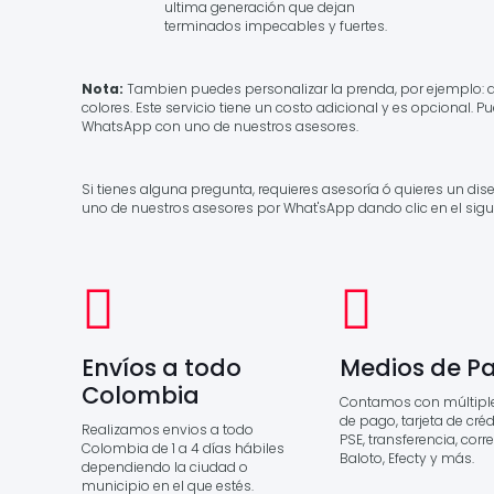
ultima generación que dejan
terminados impecables y fuertes.
Nota:
Tambien puedes personalizar la prenda, por ejemplo: 
colores. Este servicio tiene un costo adicional y es opcional. 
WhatsApp con uno de nuestros asesores.
Si tienes alguna pregunta, requieres asesoría ó quieres un di
uno de nuestros asesores por What'sApp dando clic en el sigu
Envíos a todo
Medios de P
Colombia
Contamos con múltipl
de pago, tarjeta de crédi
Realizamos envios a todo
PSE, transferencia, corr
Colombia de 1 a 4 días hábiles
Baloto, Efecty y más.
dependiendo la ciudad o
municipio en el que estés.