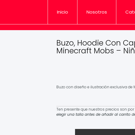
Inicio
Nosotros
Cat
Buzo, Hoodie Con Ca
Minecraft Mobs – Ni
Rango
$
84,900
-
$
110,900
Iva Incluido
de
precios:
desde
Buzo con diseño e ilustración exclusiva de M
$84,900
hasta
$110,900
Ten presente que nuestros precios son por 
elegir una talla antes de añadir al carrito 