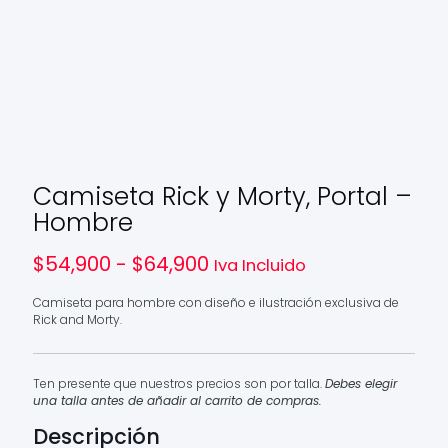
Camiseta Rick y Morty, Portal –
Hombre
Rango
$
54,900
-
$
64,900
Iva Incluido
de
precios:
Camiseta para hombre con diseño e ilustración exclusiva de
desde
Rick and Morty.
$54,900
hasta
$64,900
Ten presente que nuestros precios son por talla.
Debes elegir
una talla antes de añadir al carrito de compras.
Descripción