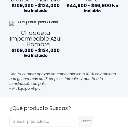
Rango
Rango
$
109,000
-
$
124,000
$
44,900
-
$
56,900
Iva
de
de
Iva Incluido
Incluido
precios:
precios
desde
desde
$109,000
$44,9
hasta
hasta
Chaqueta
$124,000
$56,90
Impermeable Azul
– Hombre
Rango
$
109,000
-
$
124,000
de
Iva Incluido
precios:
desde
$109,000
hasta
Con tu compra apoyas un emprendimiento 100% colombiano
$124,000
que genera más de 15 empleos formales y aporta a la
construcción de país.
- Att: Equipo Atipic
¿Qué producto Buscas?
Buscar