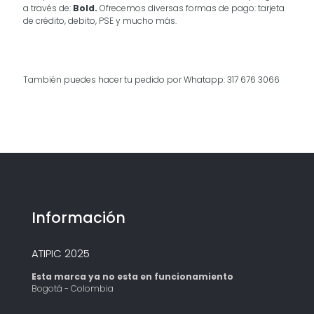
a través de:
Bold.
Ofrecemos diversas formas de pago: tarjeta
de crédito, debito, PSE y mucho más.
También puedes hacer tu pedido por Whatapp: 317 676 3066
Información
ATIPIC 2025
Esta marca ya no esta en funcionamiento
Bogotá - Colombia