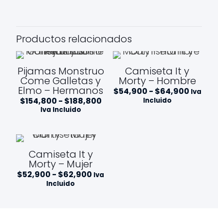
Productos relacionados
Pijamas Monstruo
Camiseta It y
Come Galletas y
Morty – Hombre
Elmo – Hermanos
Rango
$
54,900
-
$
64,900
Iva
de
Rango
$
154,800
-
$
188,800
Incluido
precios
de
Iva Incluido
desde
precios:
$54,90
desde
hasta
$154,800
$64,9
hasta
$188,800
Camiseta It y
Morty – Mujer
Rango
$
52,900
-
$
62,900
Iva
de
Incluido
precios:
desde
$52,900
hasta