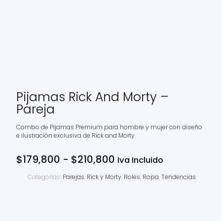
Pijamas Rick And Morty –
Pareja
Combo de Pijamas Premium para hombre y mujer con diseño
e ilustración exclusiva de Rick and Morty.
Rango
$
179,800
-
$
210,800
Iva Incluido
de
precios:
Categorías:
Parejas
,
Rick y Morty
,
Roles
,
Ropa
,
Tendencias
desde
$179,800
hasta
$210,800