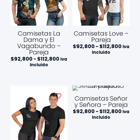
Camisetas La
Camisetas Love –
Dama y El
Pareja
Vagabundo –
Rango
$
92,800
-
$
112,800
Iva
Pareja
de
Incluido
precios
Rango
$
92,800
-
$
112,800
Iva
desde
de
Incluido
$92,80
precios:
hasta
desde
$112,8
$92,800
hasta
$112,800
Camisetas Señor
y Señora – Pareja
Rango
$
92,800
-
$
112,800
Iva
de
Incluido
precios
desde
$92,80
hasta