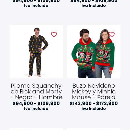
Rango
Ran
$
94,900
-
$
109,900
$
94,900
-
$
109,900
de
de
Iva Incluido
Iva Incluido
precios:
preci
desde
desd
$94,900
$94,
hasta
hast
$109,900
$109
Pijama Squanchy
Buzo Navideño
de Rick and Morty
Mickey y Minnie
– Negro – Hombre
Mouse – Pareja
Rango
Ran
$
94,900
-
$
109,900
$
143,900
-
$
172,900
de
de
Iva Incluido
Iva Incluido
precios:
preci
desde
desd
$94,900
$143
hasta
hast