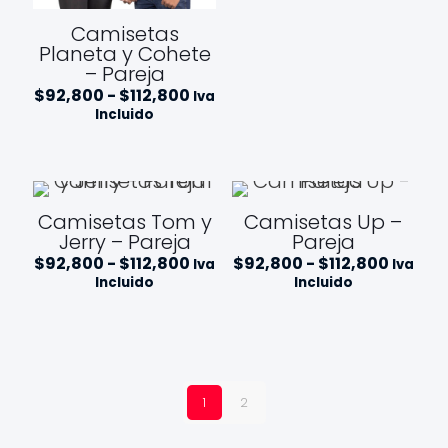
$112,8
Camisetas
Planeta y Cohete
– Pareja
Rango
$
92,800
-
$
112,800
Iva
de
Incluido
precios:
desde
$92,800
hasta
$112,800
Camisetas Tom y
Camisetas Up –
Jerry – Pareja
Pareja
Rango
Rango
$
92,800
-
$
112,800
$
92,800
-
$
112,800
Iva
Iva
de
de
Incluido
Incluido
precios:
precios
desde
desde
$92,800
$92,80
hasta
hasta
$112,800
$112,8
1
2