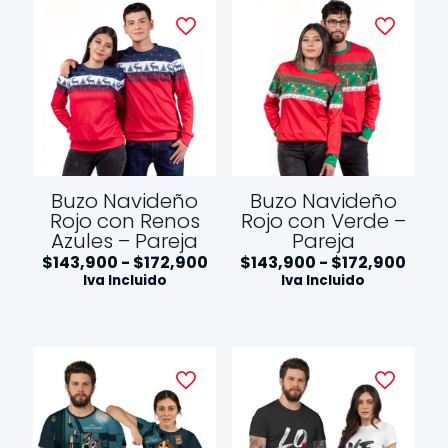
$109,900
$172
Buzo Navideño
Buzo Navideño
Rojo con Renos
Rojo con Verde –
Azules – Pareja
Pareja
Rango
Ran
$
143,900
-
$
172,900
$
143,900
-
$
172,900
de
de
Iva Incluido
Iva Incluido
precios:
preci
desde
desd
$143,900
$143
hasta
hast
$172,900
$172