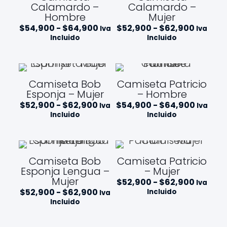
,
$
a
Calamardo –
Calamardo –
9
5
$
Hombre
Mujer
0
6
1
0
,
9
R
R
$
54,900
-
$
64,900
$
52,900
-
$
62,900
Iva
Iva
h
9
7
a
a
Incluido
Incluido
a
0
,
n
n
s
0
8
g
g
t
0
o
o
a
0
d
d
$
e
e
Camiseta Bob
Camiseta Patricio
9
p
p
Esponja – Mujer
– Hombre
6
r
r
,
R
R
$
52,900
-
$
62,900
e
$
54,900
-
$
64,900
e
Iva
Iva
9
a
a
c
c
Incluido
Incluido
0
n
n
i
i
0
g
g
o
o
o
o
s
s
d
d
:
:
e
e
d
d
Camiseta Bob
Camiseta Patricio
p
p
e
e
Esponja Lengua –
– Mujer
r
r
s
s
Mujer
R
e
$
52,900
-
$
62,900
e
d
d
Iva
a
c
c
e
e
R
$
52,900
-
$
62,900
Incluido
Iva
n
i
i
$
$
a
Incluido
g
o
o
5
5
n
o
s
s
4
2
g
d
:
:
,
,
o