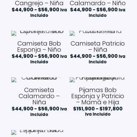
Cangrejo – Niña
Calamardo – Niño
e
r
a
a
c
R
R
$
44,900
-
$
56,900
$
44,900
-
$
56,900
e
s
s
Iva
Iva
i
a
a
c
t
t
Incluido
Incluido
o
n
n
i
a
a
s
g
g
o
$
$
:
o
o
s
1
5
d
d
d
:
1
6
e
e
e
d
0
,
Camiseta Bob
Camiseta Patricio
s
p
p
e
,
9
Esponja – Niño
– Niña
d
r
r
s
9
0
e
R
R
$
44,900
-
$
56,900
e
$
44,900
-
$
56,900
e
d
0
0
Iva
Iva
$
a
a
c
c
e
0
Incluido
Incluido
4
n
n
i
i
$
4
g
g
o
o
1
,
o
o
s
s
2
9
d
d
:
:
9
0
e
e
d
d
,
Camiseta
Pijamas Bob
0
p
p
e
e
9
Calamardo –
Esponja y Patricio
h
r
r
s
s
0
Niña
– Mamá e Hija
a
e
e
d
d
0
s
c
c
e
e
R
R
$
44,900
-
$
56,900
$
151,900
-
$
197,800
h
Iva
t
i
i
$
$
a
a
a
Iva Incluido
Incluido
a
o
o
4
4
n
n
s
$
s
s
4
4
g
g
t
5
:
:
,
,
o
o
a
6
d
d
9
9
d
d
$