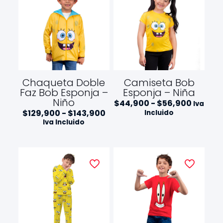
Chaqueta Doble
Camiseta Bob
Faz Bob Esponja –
Esponja – Niña
Niño
R
$
44,900
-
$
56,900
Iva
a
R
$
129,900
-
$
143,900
Incluido
n
a
Iva Incluido
g
n
o
g
d
o
e
d
p
e
r
p
e
r
c
e
i
c
o
i
s
o
:
s