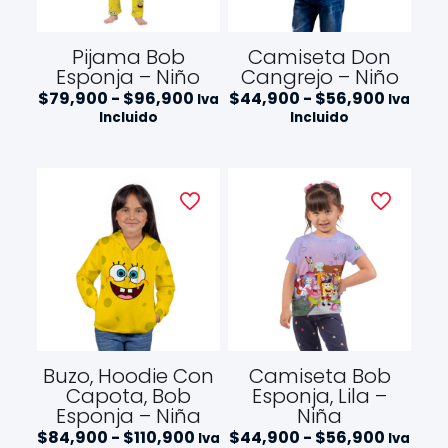
d
:
e
d
s
e
Pijama Bob
Camiseta Don
d
s
Esponja – Niño
Cangrejo – Niño
e
d
R
R
$
79,900
-
$
96,900
$
44,900
-
$
56,900
$
Iva
Iva
e
a
a
4
$
Incluido
Incluido
n
n
4
1
g
g
,
2
o
o
9
9
d
d
0
,
e
e
0
9
p
p
h
0
r
r
a
0
e
e
s
h
c
c
t
a
i
i
a
s
o
o
$
t
s
s
5
a
:
:
6
$
d
d
,
1
e
e
9
Buzo, Hoodie Con
Camiseta Bob
4
s
s
0
3
Capota, Bob
Esponja, Lila –
d
d
0
,
Esponja – Niña
Niña
e
e
9
R
R
$
$
$
84,900
-
$
110,900
$
44,900
-
$
56,900
Iva
Iva
0